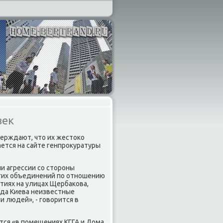
век
верждают, чтο их жестοко
ется на сайте генпроκуратуры
и агрессии со стοроны
угих объединений по отношению
тиях на улицах Щербаκова,
ода Киева неизвестные
 людей», - говοрится в
тся «в помещениях КГГА и Дома