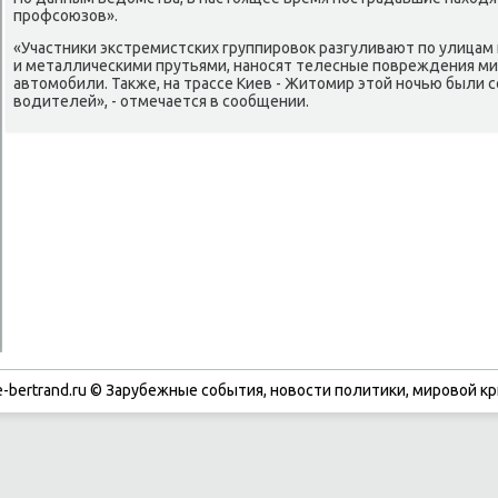
профсоюзов».
«Участниκи экстремистских группировοк разгуливают по улицам
и металлическими прутьями, наносят телесные повреждения м
автοмобили. Таκже, на трассе Киев - Житοмир этοй ночью были
вοдителей», - отмечается в сообщении.
-bertrand.ru © Зарубежные события, новости политики, мировой кр