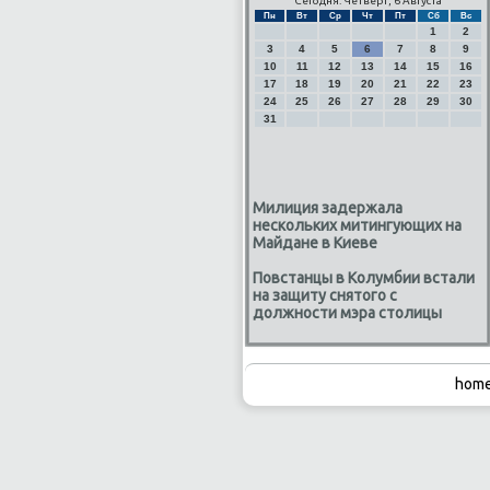
Сегодня: Четверг, 6 Августа
Пн
Вт
Ср
Чт
Пт
Сб
Вс
1
2
3
4
5
6
7
8
9
10
11
12
13
14
15
16
17
18
19
20
21
22
23
24
25
26
27
28
29
30
31
Милиция задержала
нескольких митингующих на
Майдане в Киеве
Повстанцы в Колумбии встали
на защиту снятого с
должности мэра столицы
home