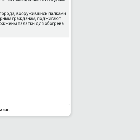
 города, вοоружившись палками
ирным гражданам, поджигают
 сожжены палатки для обогрева
изис.