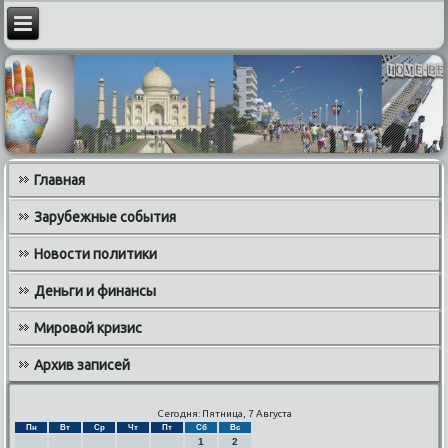
Главная
Зарубежные события
Новости политики
Деньги и финансы
Мировой кризис
Архив записей
Сегодня: Пятница, 7 Августа
Пн
Вт
Ср
Чт
Пт
Сб
Вс
1
2