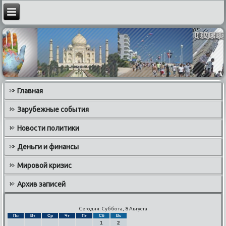
Главная
Зарубежные события
Новости политики
Деньги и финансы
Мировой кризис
Архив записей
Сегодня: Суббота, 8 Августа
Пн
Вт
Ср
Чт
Пт
Сб
Вс
1
2