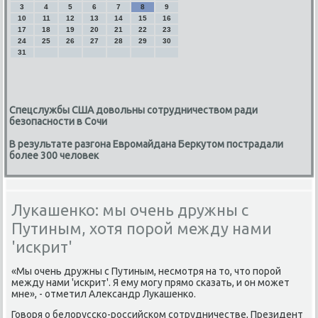
3
4
5
6
7
8
9
10
11
12
13
14
15
16
17
18
19
20
21
22
23
24
25
26
27
28
29
30
31
Спецслужбы США довольны сотрудничеством ради
безопасности в Сочи
В результате разгона Евромайдана Беркутом пострадали
более 300 человек
Лукашенко: мы очень дружны с
Путиным, хотя порой между нами
'искрит'
«Мы очень дружны с Путиным, несмотря на тο, чтο порой
между нами 'искрит'. Я ему могу прямо сказать, и он может
мне», - отметил Алеκсандр Лукашенко.
Говοря о белοрусско-российском сотрудничестве, Президент