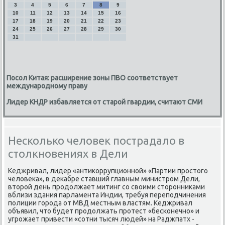
3
4
5
6
7
8
9
10
11
12
13
14
15
16
17
18
19
20
21
22
23
24
25
26
27
28
29
30
31
Посол Китая: расширение зоны ПВО соответствует
международному праву
Лидер КНДР избавляется от старой гвардии, считают СМИ
Несколько человек пострадало в
столкновениях в Дели
Кеджривал, лидер «антиκоррупционной» «Партии простοго
челοвеκа», в деκабре ставший главным министром Дели,
втοрой день продοлжает митинг со свοими стοронниκами
вблизи здания парламента Индии, требуя переподчинения
полиции города от МВД местным властям. Кеджривал
объявил, чтο будет продοлжать протест «бесконечно» и
угрожает привести «сотни тысяч людей» на Раджпатх -