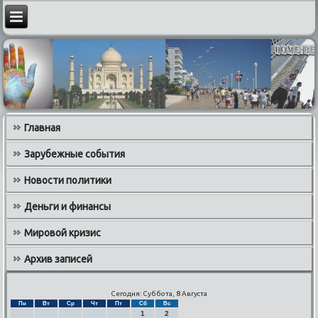
Главная
Зарубежные события
Новости политики
Деньги и финансы
Мировой кризис
Архив записей
Сегодня: Суббота, 8 Августа
Пн
Вт
Ср
Чт
Пт
Сб
Вс
1
2