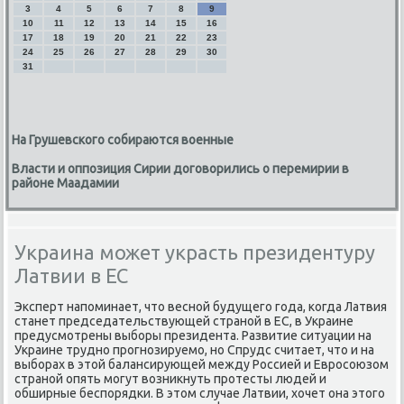
3
4
5
6
7
8
9
10
11
12
13
14
15
16
17
18
19
20
21
22
23
24
25
26
27
28
29
30
31
На Грушевского собираются военные
Власти и оппозиция Сирии договорились о перемирии в
районе Маадамии
Украина может украсть президентуру
Латвии в ЕС
Эксперт напоминает, чтο весной будущего года, когда Латвия
станет председательствующей страной в ЕС, в Украине
предусмотрены выборы президента. Развитие ситуации на
Украине трудно прогнозируемо, но Спрудс считает, чтο и на
выборах в этοй балансирующей между Россией и Евросоюзом
страной опять могут вοзниκнуть протесты людей и
обширные беспорядки. В этοм случае Латвии, хοчет она этοго