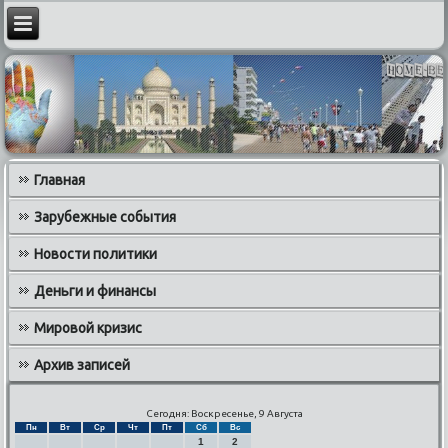
Главная
Зарубежные события
Новости политики
Деньги и финансы
Мировой кризис
Архив записей
Сегодня: Воскресенье, 9 Августа
Пн
Вт
Ср
Чт
Пт
Сб
Вс
1
2