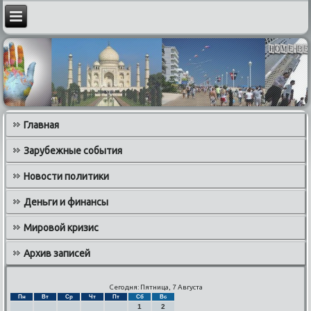
Главная
Зарубежные события
Новости политики
Деньги и финансы
Мировой кризис
Архив записей
Сегодня: Пятница, 7 Августа
Пн
Вт
Ср
Чт
Пт
Сб
Вс
1
2