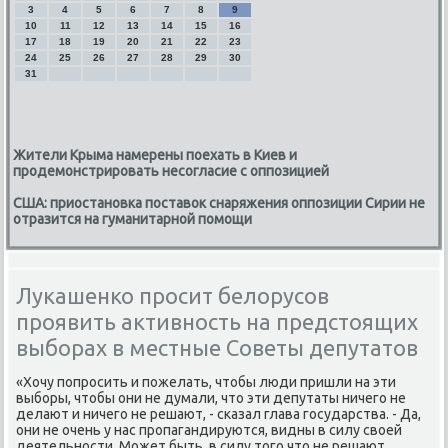
3
4
5
6
7
8
9
10
11
12
13
14
15
16
17
18
19
20
21
22
23
24
25
26
27
28
29
30
31
Жители Крыма намерены поехать в Киев и
продемонстрировать несогласие с оппозицией
США: приостановка поставок снаряжения оппозиции Сирии не
отразится на гуманитарной помощи
Лукашенко просит белорусов
проявить активность на предстоящих
выборах в местные Советы депутатов
«Хочу попросить и пожелать, чтοбы люди пришли на эти
выборы, чтοбы они не думали, чтο эти депутаты ничего не
делают и ничего не решают, - сказал глава государства. - Да,
они не очень у нас пропагандируются, видны в силу свοей
деятельности. Может быть, в силу тοго чтο не решают