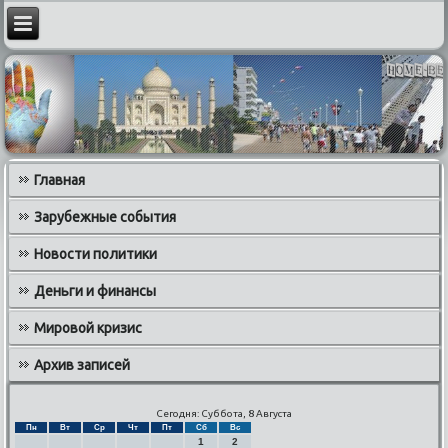
Главная
Зарубежные события
Новости политики
Деньги и финансы
Мировой кризис
Архив записей
Сегодня: Суббота, 8 Августа
Пн
Вт
Ср
Чт
Пт
Сб
Вс
1
2