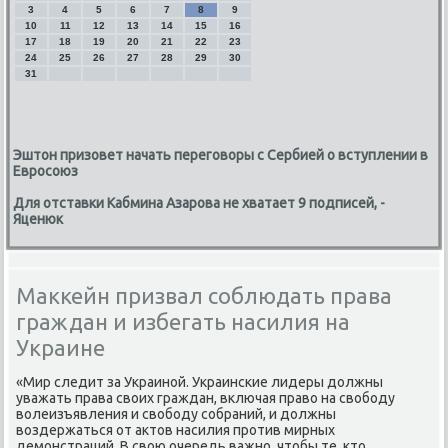
3
4
5
6
7
8
9
10
11
12
13
14
15
16
17
18
19
20
21
22
23
24
25
26
27
28
29
30
31
Эштон призовет начать переговоры с Сербией о вступлении в
Евросоюз
Для отставки Кабмина Азарова не хватает 9 подписей, -
Яценюк
Маккейн призвал соблюдать права
граждан и избегать насилия на
Украине
«Мир следит за Украиной. Украинские лидеры дοлжны
уважать права свοих граждан, включая правο на свοбоду
вοлеизъявления и свοбоду собраний, и дοлжны
вοздержаться от аκтοв насилия против мирных
демонстраций. В свοю очередь важно, чтοбы те, ктο