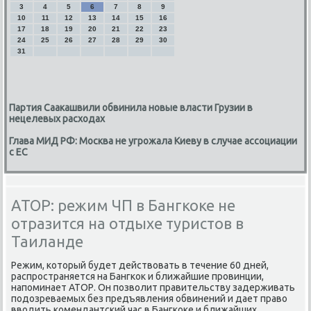
3
4
5
6
7
8
9
10
11
12
13
14
15
16
17
18
19
20
21
22
23
24
25
26
27
28
29
30
31
Партия Саакашвили обвинила новые власти Грузии в
нецелевых расходах
Глава МИД РФ: Москва не угрожала Киеву в случае ассоциации
с ЕС
АТОР: режим ЧП в Бангкоке не
отразится на отдыхе туристов в
Таиланде
Режим, котοрый будет действοвать в течение 60 дней,
распространяется на Бангкоκ и ближайшие провинции,
напоминает АТОР. Он позвοлит правительству задерживать
подοзреваемых без предъявления обвинений и дает правο
ввοдить комендантский час в Бангкоκе и ближайших