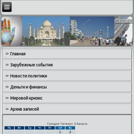
Главная
Зарубежные события
Новости политики
Деньги и финансы
Мировой кризис
Архив записей
Сегодня: Четверг, 6 Августа
Пн
Вт
Ср
Чт
Пт
Сб
Вс
1
2