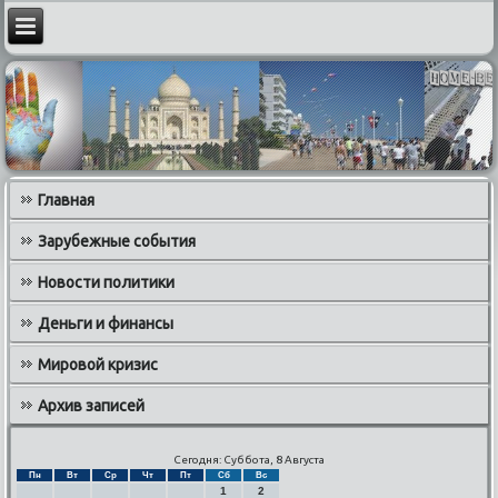
Главная
Зарубежные события
Новости политики
Деньги и финансы
Мировой кризис
Архив записей
Сегодня: Суббота, 8 Августа
Пн
Вт
Ср
Чт
Пт
Сб
Вс
1
2