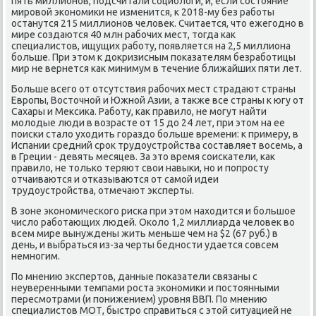
пять миллионов, подсчитали социологи, и, если состояние
мировой экономики не изменится, к 2018-му без работы
останутся 215 миллионов человек. Считается, что ежегодно в
мире создаются 40 млн рабочих мест, тогда как
специалистов, ищущих работу, появляется на 2,5 миллиона
больше. При этом к докризисным показателям безработицы
мир не вернется как минимум в течение ближайших пяти лет.
Больше всего от отсутствия рабочих мест страдают страны
Европы, Восточной и Южной Азии, а также все страны к югу от
Сахары и Мексика. Работу, как правило, не могут найти
молодые люди в возрасте от 15 до 24 лет, при этом на ее
поиски стало уходить гораздо больше времени: к примеру, в
Испании средний срок трудоустройства составляет восемь, а
в Греции - девять месяцев. За это время соискатели, как
правило, не только теряют свои навыки, но и попросту
отчаиваются и отказываются от самой идеи
трудоустройства, отмечают эксперты.
В зоне экономического риска при этом находится и большое
число работающих людей. Около 1,2 миллиарда человек во
всем мире вынуждены жить меньше чем на $2 (67 руб.) в
день, и выбраться из-за черты бедности удается совсем
немногим.
По мнению экспертов, данные показатели связаны с
неуверенными темпами роста экономики и постоянными
пересмотрами (и понижением) уровня ВВП. По мнению
специалистов МОТ, быстро справиться с этой ситуацией не