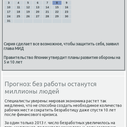
3
4
5
6
7
8
9
10
11
12
13
14
15
16
17
18
19
20
21
22
23
24
25
26
27
28
29
30
31
Сирия сделает все возможное, чтобы защитить себя, заявил
глава МИД
Правительство Японии утвердит планы развития обороны на
5 и 10 лет
Прогноз: без работы останутся
миллионы людей
Специалисты уверены: мировая экономика растет так
медленно, что не способна создать необходимое количество
рабочих мест и сократить безработицу даже спустя 10 лет
после финансового кризиса.
За один только 2013 г. число безработных увеличилось на