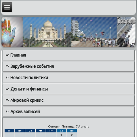
Главная
Зарубежные события
Новости политики
Деньги и финансы
Мировой кризис
Архив записей
Сегодня: Пятница, 7 Августа
Пн
Вт
Ср
Чт
Пт
Сб
Вс
1
2