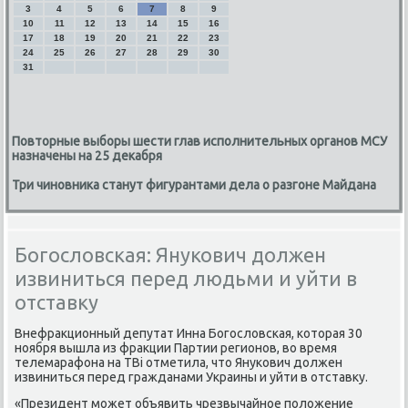
3
4
5
6
7
8
9
10
11
12
13
14
15
16
17
18
19
20
21
22
23
24
25
26
27
28
29
30
31
Повторные выборы шести глав исполнительных органов МСУ
назначены на 25 декабря
Три чиновника станут фигурантами дела о разгоне Майдана
Богословская: Янукович должен
извиниться перед людьми и уйти в
отставку
Внефракционный депутат Инна Богословская, которая 30
ноября вышла из фракции Партии регионов, во время
телемарафона на ТВі отметила, что Янукович должен
извиниться перед гражданами Украины и уйти в отставку.
«Президент может объявить чрезвычайное положение