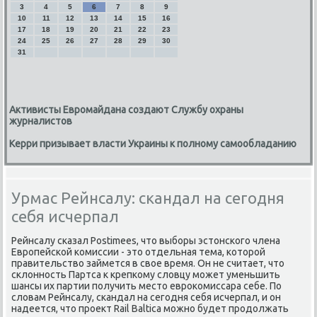
3
4
5
6
7
8
9
10
11
12
13
14
15
16
17
18
19
20
21
22
23
24
25
26
27
28
29
30
31
Активисты Евромайдана создают Службу охраны
журналистов
Керри призывает власти Украины к полному самообладанию
Урмас Рейнсалу: скандал на сегодня
себя исчерпал
Рейнсалу сказал Postimees, что выборы эстонского члена
Европейской комиссии - это отдельная тема, которой
правительство займется в свое время. Он не считает, что
склонность Партса к крепкому словцу может уменьшить
шансы их партии получить место еврокомиссара себе. По
словам Рейнсалу, скандал на сегодня себя исчерпал, и он
надеется, что проект Rаil Baltica можно будет продолжать