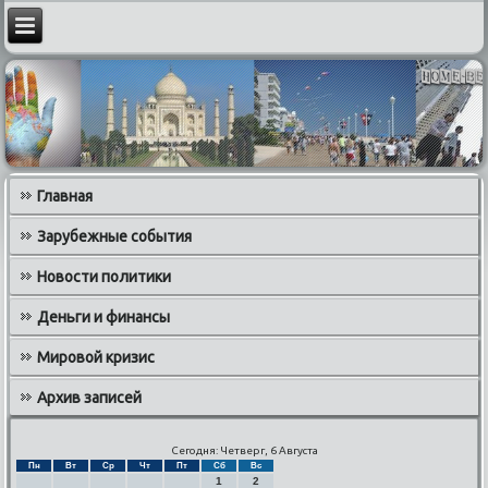
Главная
Зарубежные события
Новости политики
Деньги и финансы
Мировой кризис
Архив записей
Сегодня: Четверг, 6 Августа
Пн
Вт
Ср
Чт
Пт
Сб
Вс
1
2