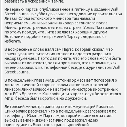
развивать в ускоренном темпе.
Интервью Партса, опубликованное в пятницу в издании Wall
Street Journal, в субботу вызвало негодование правительства
Литвы. Слова эстонского министра там назвали
неприемлемыми и вызвали на ковер эстонского посла.
Министр иностранных дел нашей страны Урмас Паэт заявил
по этому поводу, что Литва является хорошим другом
Эстонии и подобных выражений Партсу следовало бы
избегать.
В воскресенье слово взял сам Партс, который сказал, что
«очень уважает литовских коллег и надеется разрешить
недоразумение». Партс дал понять, что его слова могли быть
вырваны из контекста, хотя и признался, что не помнит, как
именно выразился в телефонной беседе с журналистом Wall
Street Journal.
В понедельник глава МИД Эстонии Урмас Паэт поговорил о
дипломатической ссоре со своим литовским коллегой
Линасом Линкявичюсом на встрече министров иностранных
дел ЕС в Брюсселе. Как сообщили в пресс-службе эстонского
МИД, беседа была короткой, но дружеской.
Литовский министр транспорта и коммуникаций Римантас
Синкявичюс рассказал, что в понедельник разговаривал по
телефону с Юханом Партсом, который извинился за свое
высказывание и даже частично поддержал идею
присоединить Вильнюс к трансевропейской