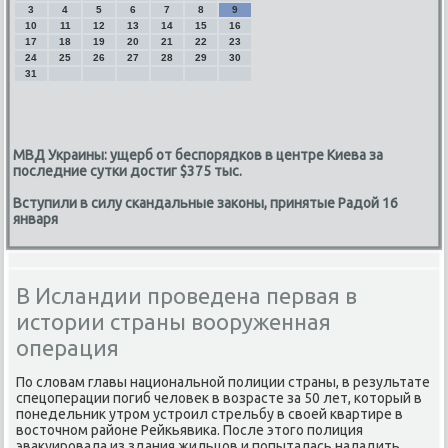
3
4
5
6
7
8
9
10
11
12
13
14
15
16
17
18
19
20
21
22
23
24
25
26
27
28
29
30
31
МВД Украины: ущерб от беспорядков в центре Киева за
последние сутки достиг $375 тыс.
Вступили в силу скандальные законы, принятые Радой 16
января
В Исландии проведена первая в
истории страны вооруженная
операция
По словам главы национальной полиции страны, в результате
спецоперации погиб человек в возрасте за 50 лет, который в
понедельник утром устроил стрельбу в своей квартире в
восточном районе Рейкьявика. После этого полиция
эвакуировала из здания жильцов и попыталась наладить