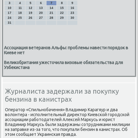
3
4
5
6
7
8
9
10
11
12
13
14
15
16
17
18
19
20
21
22
23
24
25
26
27
28
29
30
31
Ассоциация ветеранов Альфы: проблемы навести порядок в
Киеве нет
Великобритания ужесточила визовые обязательства для
Узбекистана
Журналиста задержали за покупку
бензина в канистрах
Оператор «Спильнобачення» Владимир Карагяур и два
волонтера - исполнительный директор Киевской городской
ассоциации работодателей Алексей Маркусь и юрист
Владимир Маркусь были задержаны сотрудниками милиции
на заправке из-за того, что покупали бензин в канистрах. Об
этом сообщает Украинская правда.