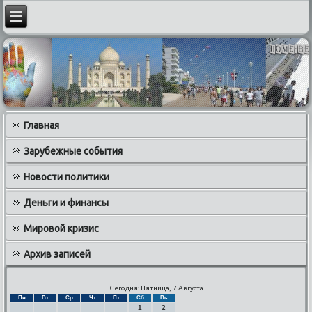
Главная
Зарубежные события
Новости политики
Деньги и финансы
Мировой кризис
Архив записей
Сегодня: Пятница, 7 Августа
Пн
Вт
Ср
Чт
Пт
Сб
Вс
1
2