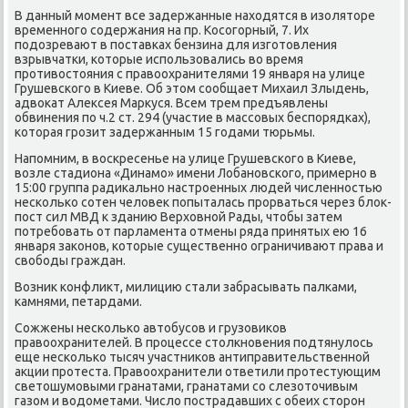
В данный момент все задержанные находятся в изоляторе
временного содержания на пр. Косогорный, 7. Их
подозревают в поставках бензина для изготовления
взрывчатки, которые использовались во время
противостояния с правоохранителями 19 января на улице
Грушевского в Киеве. Об этом сообщает Михаил Злыдень,
адвокат Алексея Маркуся. Всем трем предъявлены
обвинения по ч.2 ст. 294 (участие в массовых беспорядках),
которая грозит задержанным 15 годами тюрьмы.
Напомним, в воскресенье на улице Грушевского в Киеве,
возле стадиона «Динамо» имени Лобановского, примерно в
15:00 группа радикально настроенных людей численностью
несколько сотен человек попыталась прорваться через блок-
пост сил МВД к зданию Верховной Рады, чтобы затем
потребовать от парламента отмены ряда принятых ею 16
января законов, которые существенно ограничивают права и
свободы граждан.
Возник конфликт, милицию стали забрасывать палками,
камнями, петардами.
Сожжены несколько автобусов и грузовиков
правоохранителей. В процессе столкновения подтянулось
еще несколько тысяч участников антиправительственной
акции протеста. Правоохранители ответили протестующим
светошумовыми гранатами, гранатами со слезоточивым
газом и водометами. Число пострадавших с обеих сторон