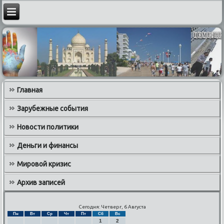
Главная
Зарубежные события
Новости политики
Деньги и финансы
Мировой кризис
Архив записей
Сегодня: Четверг, 6 Августа
Пн
Вт
Ср
Чт
Пт
Сб
Вс
1
2