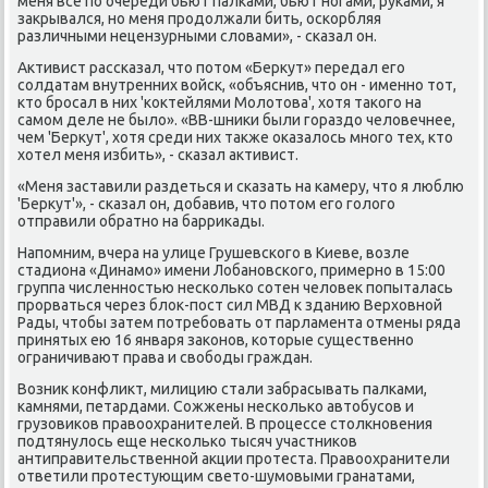
меня все по очереди бьют палками, бьют ногами, руками, я
закрывался, но меня продолжали бить, оскорбляя
различными нецензурными словами», - сказал он.
Активист рассказал, что потом «Беркут» передал его
солдатам внутренних войск, «объяснив, что он - именно тот,
кто бросал в них 'коктейлями Молотова', хотя такого на
самом деле не было». «ВВ-шники были гораздо человечнее,
чем 'Беркут', хотя среди них также оказалось много тех, кто
хотел меня избить», - сказал активист.
«Меня заставили раздеться и сказать на камеру, что я люблю
'Беркут'», - сказал он, добавив, что потом его голого
отправили обратно на баррикады.
Напомним, вчера на улице Грушевского в Киеве, возле
стадиона «Динамо» имени Лобановского, примерно в 15:00
группа численностью несколько сотен человек попыталась
прорваться через блок-пост сил МВД к зданию Верховной
Рады, чтобы затем потребовать от парламента отмены ряда
принятых ею 16 января законов, которые существенно
ограничивают права и свободы граждан.
Возник конфликт, милицию стали забрасывать палками,
камнями, петардами. Сожжены несколько автобусов и
грузовиков правоохранителей. В процессе столкновения
подтянулось еще несколько тысяч участников
антиправительственной акции протеста. Правоохранители
ответили протестующим свето-шумовыми гранатами,