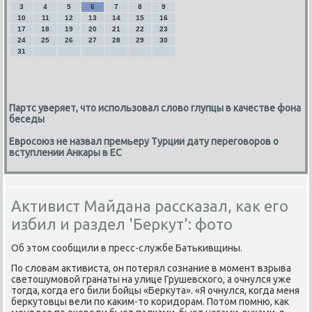
3
4
5
6
7
8
9
10
11
12
13
14
15
16
17
18
19
20
21
22
23
24
25
26
27
28
29
30
31
Партс уверяет, что использовал слово глупцы в качестве фона
беседы
Евросоюз не назвал премьеру Турции дату переговоров о
вступлении Анкары в ЕС
Активист Майдана рассказал, как его
избил и раздел 'Беркут': фото
Об этом сообщили в пресс-службе Батькивщины.
По словам активиста, он потерял сознание в момент взрыва
светошумовой гранаты на улице Грушевского, а очнулся уже
тогда, когда его били бойцы «Беркута». «Я очнулся, когда меня
беркутовцы вели по каким-то коридорам. Потом помню, как