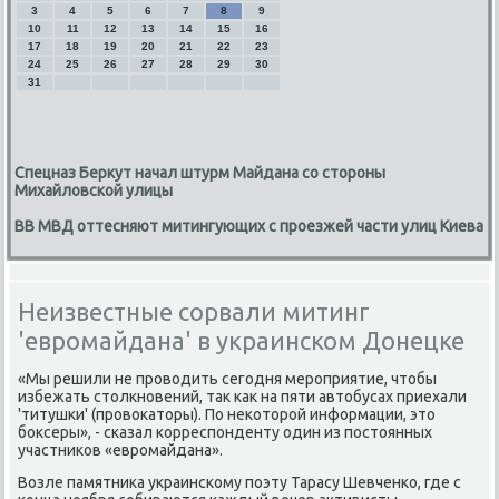
3
4
5
6
7
8
9
10
11
12
13
14
15
16
17
18
19
20
21
22
23
24
25
26
27
28
29
30
31
Спецназ Беркут начал штурм Майдана со стороны
Михайловской улицы
ВВ МВД оттесняют митингующих с проезжей части улиц Киева
Неизвестные сорвали митинг
'евромайдана' в украинском Донецке
«Мы решили не проводить сегодня мероприятие, чтобы
избежать столкновений, так как на пяти автобусах приехали
'титушки' (провокаторы). По некоторой информации, это
боксеры», - сказал корреспонденту один из постоянных
участников «евромайдана».
Возле памятника украинскому поэту Тарасу Шевченко, где с