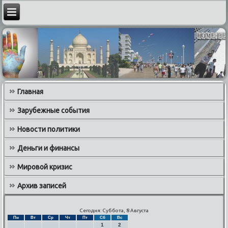
Главная
Зарубежные события
Новости политики
Деньги и финансы
Мировой кризис
Архив записей
Сегодня: Суббота, 8 Августа
Пн
Вт
Ср
Чт
Пт
Сб
Вс
1
2