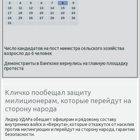
3
4
5
6
7
8
9
10
11
12
13
14
15
16
17
18
19
20
21
22
23
24
25
26
27
28
29
30
31
Число кандидатов на пост министра сельского хозяйства
возросло до 6 человек
Демонстранты в Бангкоке вернулись на главную площадку
протеста
Кличко пообещал защиту
милиционерам, которые перейдут на
сторону народа
Лидер УДАРа обещает офицерам и рядовому составу
внутренних войск и «Беркута», которые откажутся от насилия
против митингующих и перейдут на сторону народа, гарантии
безопасности.