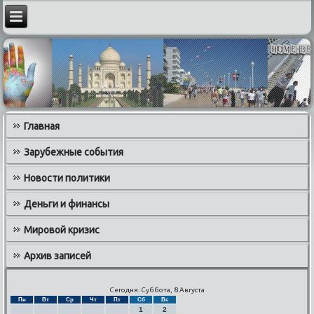
Главная
Зарубежные события
Новости политики
Деньги и финансы
Мировой кризис
Архив записей
Сегодня: Суббота, 8 Августа
Пн
Вт
Ср
Чт
Пт
Сб
Вс
1
2