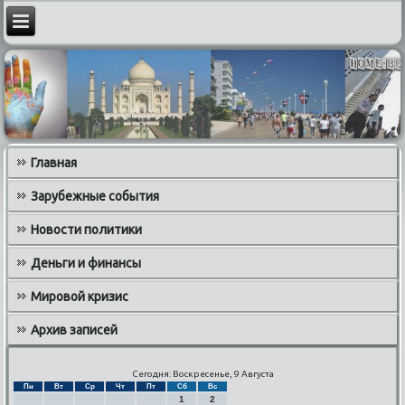
Главная
Зарубежные события
Новости политики
Деньги и финансы
Мировой кризис
Архив записей
Сегодня: Воскресенье, 9 Августа
Пн
Вт
Ср
Чт
Пт
Сб
Вс
1
2