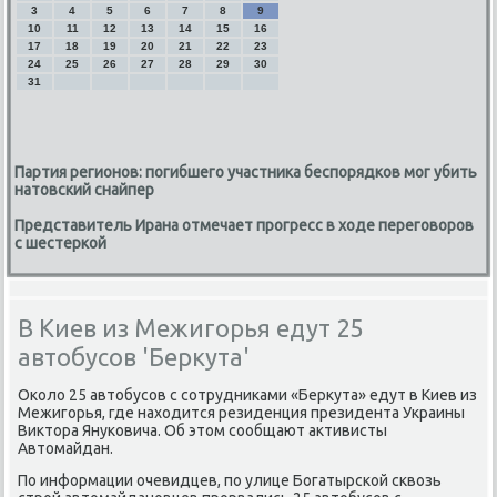
3
4
5
6
7
8
9
10
11
12
13
14
15
16
17
18
19
20
21
22
23
24
25
26
27
28
29
30
31
Партия регионов: погибшего участника беспорядков мог убить
натовский снайпер
Представитель Ирана отмечает прогресс в ходе переговоров
с шестеркой
В Киев из Межигорья едут 25
автобусов 'Беркута'
Около 25 автобусов с сотрудниками «Беркута» едут в Киев из
Межигорья, где находится резиденция президента Украины
Виктора Януковича. Об этом сообщают активисты
Автомайдан.
По информации очевидцев, по улице Богатырской сквозь