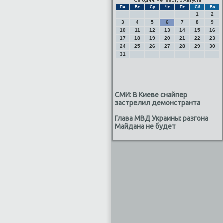
Сегодня: Четверг, 6 Августа
Пн
Вт
Ср
Чт
Пт
Сб
Вс
1
2
3
4
5
6
7
8
9
10
11
12
13
14
15
16
17
18
19
20
21
22
23
24
25
26
27
28
29
30
31
СМИ: В Киеве снайпер
застрелил демонстранта
Глава МВД Украины: разгона
Майдана не будет