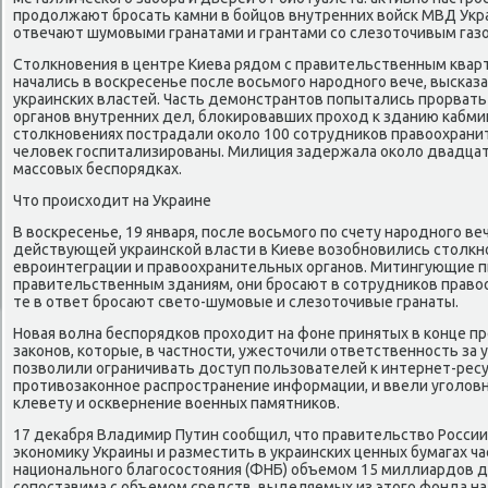
продолжают бросать камни в бойцов внутренних войск МВД Укр
отвечают шумовыми гранатами и грантами со слезоточивым газ
Столкновения в центре Киева рядом с правительственным квар
начались в воскресенье после восьмого народного вече, высказ
украинских властей. Часть демонстрантов попытались прорвать
органов внутренних дел, блокировавших проход к зданию кабмин
столкновениях пострадали около 100 сотрудников правоохранит
человек госпитализированы. Милиция задержала около двадцат
массовых беспорядках.
Что происходит на Украине
В воскресенье, 19 января, после восьмого по счету народного в
действующей украинской власти в Киеве возобновились столкн
евроинтеграции и правоохранительных органов. Митингующие п
правительственным зданиям, они бросают в сотрудников право
те в ответ бросают свето-шумовые и слезоточивые гранаты.
Новая волна беспорядков проходит на фоне принятых в конце п
законов, которые, в частности, ужесточили ответственность за у
позволили ограничивать доступ пользователей к интернет-ресу
противозаконное распространение информации, и ввели уголов
клевету и осквернение военных памятников.
17 декабря Владимир Путин сообщил, что правительство Росс
экономику Украины и разместить в украинских ценных бумагах ч
национального благосостояния (ФНБ) объемом 15 миллиардов д
сопоставима с объемом средств, выделяемых из этого фонда н