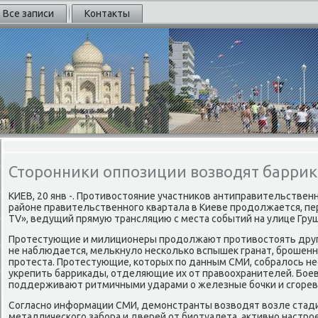
Все записи
Контакты
Сторонники оппозиции возводят баррик
КИЕВ, 20 янв -. Противостояние участников антиправительствен
районе правительственного квартала в Киеве продолжается, п
TV», ведущий прямую трансляцию с места событий на улице Груш
Протестующие и милиционеры продолжают противостоять друг-
не наблюдается, мелькнуло несколько вспышек гранат, брошенн
протеста. Протестующие, которых по данным СМИ, собралось не
укрепить баррикады, отделяющие их от правоохранителей. Боев
поддерживают ритмичными ударами о железные бочки и сгорев
Согласно информации СМИ, демонстранты возводят возле стади
металлического забора и дверей от биотуалета. активно настро