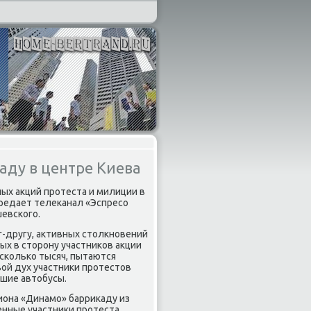
аду в центре Киева
ных акций протеста и милиции в
ередает телеканал «Эспресо
евского.
другу, активных столкновений
ых в сторону участников акции
сколько тысяч, пытаются
ой дух участники протестов
шие автобусы.
она «Динамо» баррикаду из
енные участники протеста