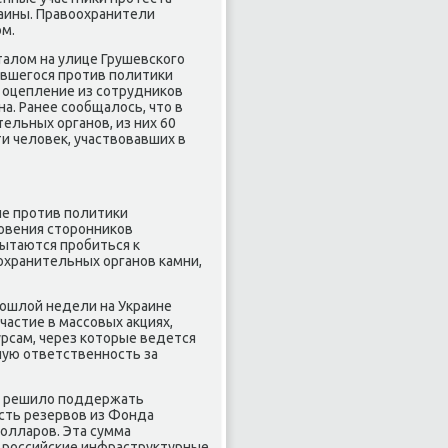
аины. Правоохранители
ом.
талом на улице Грушевского
авшегося против политики
 оцепление из сотрудников
а. Ранее сообщалось, что в
ельных органов, из них 60
и человек, участвовавших в
ече против политики
овения сторонников
ытаются пробиться к
охранительных органов камни,
рошлой недели на Украине
частие в массовых акциях,
рсам, через которые ведется
ную ответственность за
ии решило поддержать
асть резервов из Фонда
олларов. Эта сумма
а российские инфраструктурные