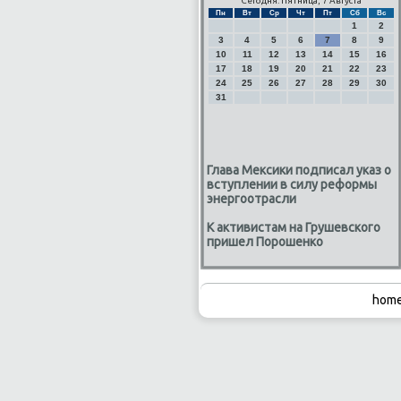
Сегодня: Пятница, 7 Августа
Пн
Вт
Ср
Чт
Пт
Сб
Вс
1
2
3
4
5
6
7
8
9
10
11
12
13
14
15
16
17
18
19
20
21
22
23
24
25
26
27
28
29
30
31
Глава Мексики подписал указ о
вступлении в силу реформы
энергоотрасли
К активистам на Грушевского
пришел Порошенко
home