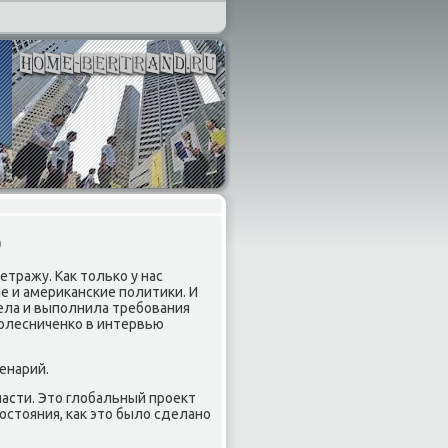
о
тражу. Как только у нас
е и американские политики. И
села и выполнила требования
Колесниченко в интервью
енарий.
ласти. Это глобальный проект
остояния, как это было сделано