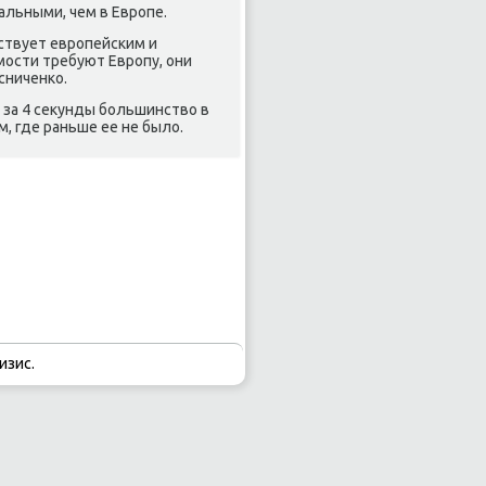
альными, чем в Европе.
тствует европейским и
мости требуют Европу, они
сниченко.
, за 4 секунды большинство в
, где раньше ее не было.
изис.