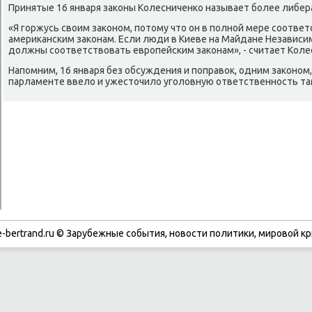
Принятые 16 января законы Колесниченко называет более либер
«Я горжусь своим законом, потому что он в полной мере соотве
американским законам. Если люди в Киеве на Майдане Независи
должны соответствовать европейским законам», - считает Коле
Напомним, 16 января без обсуждения и поправок, одним законом
парламенте ввело и ужесточило уголовную ответственность там
-bertrand.ru © Зарубежные события, новости политики, мировой кр