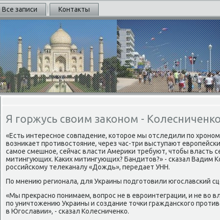
Все записи
Контакты
Я горжусь своим законом - Колесниченк
«Есть интересное совпадение, которое мы отследили по хрономе
возникает противостояние, через час-три выступают европейски
самое смешное, сейчас власти Америки требуют, чтобы власть 
митингующих. Каких митингующих? Бандитов?» - сказал Вадим 
российскому телеканалу «Дождь», передает УНН.
По мнению регионала, для Украины подготовили югославский сц
«Мы прекрасно понимаем, вопрос не в евроинтеграции, и не во в
по уничтожению Украины и создание точки гражданского против
в Югославии», - сказал Колесниченко.