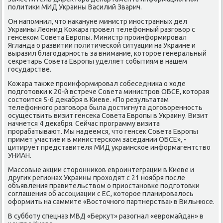
политики МИД Украины Василий Зварич.
Он напомнил, что накануне министр иностранных дел
Украины Леонид Кожара провел телефонный разговор с
генсеком Совета Европы. Министр проинформировал
Ягланда о развитии политической ситуации на Украине и
выразил благодарность за внимание, которое генеральный
секретарь Совета Европы уделяет событиям в нашем
государстве.
Кожара также проинформировал собеседника о ходе
подготовки к 20-й встрече Совета министров ОБСЕ, которая
состоится 5-6 декабря в Киеве. «По результатам
телефонного разговора была достигнута договоренность
осуществить визит генсека Совета Европы в Украину. Визит
начнется 4 декабря. Сейчас программу визита
прорабатывают. Мы надеемся, что генсек Совета Европы
примет участие и в министерском заседании ОБСЕ», -
цитирует представителя МИД украинское информагентство
УНИАН.
Массовые акции сторонников евроинтеграции в Киеве и
других регионах Украины проходят с 21 ноября после
объявления правительством о приостановке подготовки
соглашения об ассоциации с ЕС, которое планировалось
оформить на саммите «Восточного партнерства» в Вильнюсе.
В субботу спецназ МВД «Беркут» разогнал «евромайдан» в