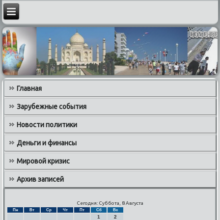
Главная
Зарубежные события
Новости политики
Деньги и финансы
Мировой кризис
Архив записей
Сегодня: Суббота, 8 Августа
Пн
Вт
Ср
Чт
Пт
Сб
Вс
1
2