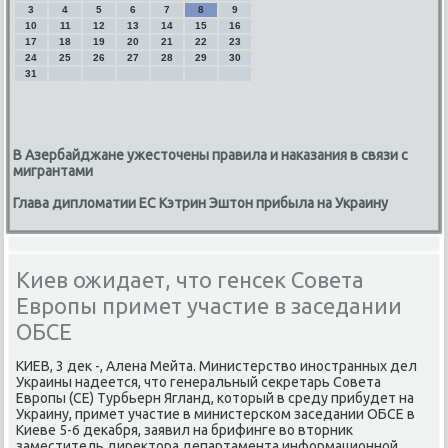
3
4
5
6
7
8
9
10
11
12
13
14
15
16
17
18
19
20
21
22
23
24
25
26
27
28
29
30
31
В Азербайджане ужесточены правила и наказания в связи с
мигрантами
Глава дипломатии ЕС Кэтрин Эштон прибыла на Украину
Киев ожидает, что генсек Совета
Европы примет участие в заседании
ОБСЕ
КИЕВ, 3 дек -, Алена Мейта. Министерство иностранных дел
Украины надеется, что генеральный секретарь Совета
Европы (СЕ) Турбьерн Ягланд, который в среду прибудет на
Украину, примет участие в министерском заседании ОБСЕ в
Киеве 5-6 декабря, заявил на брифинге во вторник
заместитель директора департамента информационной