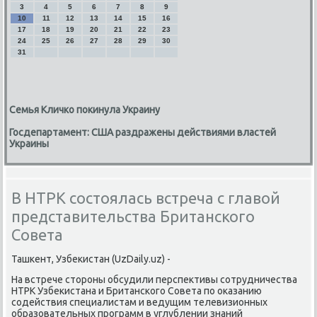
3
4
5
6
7
8
9
10
11
12
13
14
15
16
17
18
19
20
21
22
23
24
25
26
27
28
29
30
31
Семья Кличко покинула Украину
Госдепартамент: США раздражены действиями властей
Украины
В НТРК состоялась встреча с главой
представительства Британского
Совета
Ташкент, Узбекистан (UzDaily.uz) -
На встрече стороны обсудили перспективы сотрудничества
НТРК Узбекистана и Британского Совета по оказанию
содействия специалистам и ведущим телевизионных
образовательных программ в углублении знаний