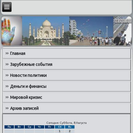
Главная
Зарубежные события
Новости политики
Деньги и финансы
Мировой кризис
Архив записей
Сегодня: Суббота, 8 Августа
Пн
Вт
Ср
Чт
Пт
Сб
Вс
1
2