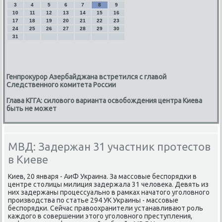
3
4
5
6
7
8
9
10
11
12
13
14
15
16
17
18
19
20
21
22
23
24
25
26
27
28
29
30
31
Генпрокурор Азербайджана встретился с главой
Следственного комитета России
Глава КГГА: силового варианта освобождения центра Киева
быть не может
МВД: Задержан 31 участник протестов
в Киеве
Киев, 20 января - АиФ Украина. За массовые беспорядки в
центре столицы милиция задержала 31 человека. Девять из
них задержаны процессуально в рамках начатого уголовного
производства по статье 294 УК Украины - массовые
беспорядки. Сейчас правоохранители устанавливают роль
каждого в совершении этого уголовного преступления,