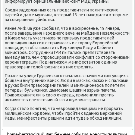
информирует официальный веб-сайт МВД Украины.
Среди задержанных есть представители политических
партий и даже мужчина, который 13 лет находился в тюрьме
за совершение убийства.
Ранее АиФ.ua уже сообщал, что в воскресенье, 19 января,
после завершения Народного вече на Майдане Незалежности
в Киеве часть участников по призыву представителей
оппозиционных сил отправилась в сторону Европейской
площади, чтобы захватить Верховную Раду и Кабинет
министров. Сотрудники ГАИ пытались препятствовать
выезду авто, чем спровоцировали конфликт со сторонниками
евроинтеграции. Под натиском манифестантов один из
правоохранителей грозился в них стрелять.
Позже на улице Грушевского начались стычки митингующих с
бойцами внутренних войск. Люди в масках, касках и с палками
в руках били правоохранителей. В милиционеров полетели
петарды, булыжники, дымовые шашки и взрыв-пакеты.
Правоохранители, в свою очередь, применили против
активистов слезоточивый газ и шумовые гранаты.
Когда стало понятно, что «евромайдановцам» не прорвать
милицейские кордоны, чтобы пройти к зданию Верховной
Рады, манифестанты решили идти туда в обход милиции.
home-bertrand.ru © Зарубежные события, новости политики,