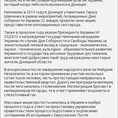
людей, но и 40-метровым крупнейшим флагом Украины,
который когда-либо использовался в Донецке.
Напомним, в 2013 году в Донецке у памятника Тарасу
Шевченко в рамках мероприятий, посвященных Дню
соборности Украины 22 января, провели свою акцию
представители оппозиционных сил города.
Также в прошлом году указом Президента Украины №
35/2013 о награждении государственными наградами
Украины по случаю Дня Соборности и Свободы Украины за
значительный личный вклад в социально - экономическое,
научно - техническое, культурно - образовательное развитие
Украинского государства, весомые трудовые достижения,
многолетний добросовестный труд награждены некоторые
жители Донецкой области.
В воскресенье после завершения народного вече на Майдане
Незалежности, в котором принимали участие несколько
сотен тысяч человек, часть протестующих направилась в
правительственный квартал. Дорогу им преградила милиция,
после чего начались столкновения. Митингующие бросают в
милиционеров петарды, те в ответ применяют водометы и
слезоточивый газ.
Массовые акции протеста начались в Украине в ноябре
прошлого года в ответ на приостановку украинским
правительством процесса подготовки к подписанию
соглашения об ассоциации с Евросоюзом. После