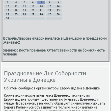
3
4
5
6
7
8
9
10
11
12
13
14
15
16
17
18
19
20
21
22
23
24
25
26
27
28
29
30
31
Встреча Лаврова и Керри началась в Швейцарии в преддверии
Женевы-2
Яценюк о посте премьера: Ответственности не боимся - есть
условия
Празднование Дня Соборности
Украины в Донецке
Об этом сообщают организаторы Евромайдана в Донецке.
Кроме акции возле памятника Шевченко, активисты
Евромайдана пройдут шествием по бульвару Шевченко к
улице Набережной, а на мосту образуют символическую цепь.
Берега Кальмиуса объединят не только живой цепью из