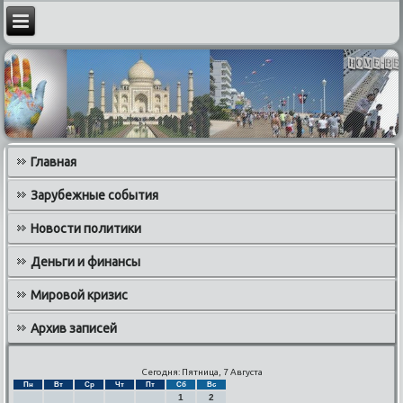
Главная
Зарубежные события
Новости политики
Деньги и финансы
Мировой кризис
Архив записей
Сегодня: Пятница, 7 Августа
Пн
Вт
Ср
Чт
Пт
Сб
Вс
1
2