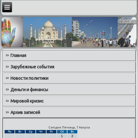
Главная
Зарубежные события
Новости политики
Деньги и финансы
Мировой кризис
Архив записей
Сегодня: Пятница, 7 Августа
Пн
Вт
Ср
Чт
Пт
Сб
Вс
1
2