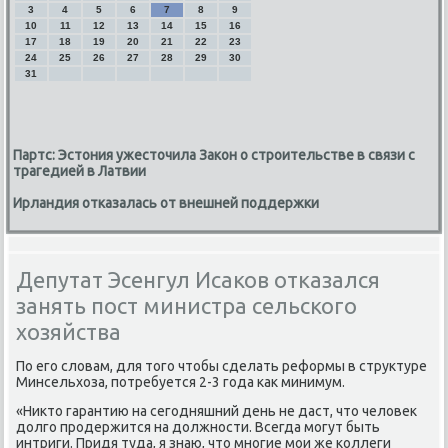
3
4
5
6
7
8
9
10
11
12
13
14
15
16
17
18
19
20
21
22
23
24
25
26
27
28
29
30
31
Партс: Эстония ужесточила Закон о строительстве в связи с
трагедией в Латвии
Ирландия отказалась от внешней поддержки
Депутат Эсенгул Исаков отказался
занять пост министра сельского
хозяйства
По его словам, для того чтобы сделать реформы в структуре
Минсельхоза, потребуется 2-3 года как минимум.
«Никто гарантию на сегодняшний день не даст, что человек
долго продержится на должности. Всегда могут быть
интриги. Придя туда, я знаю, что многие мои же коллеги