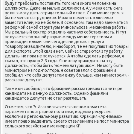
будут требовать поставить того или иного человека на
должность. Даже на малые должности. А у меня есть сила
воли, я могу дать отрицательный ответ. Став министром, я
бы не менял сотрудников. Можно поменять ключевых
заместителей, но не более. В основном, там надо заниматься
реформой самой структуры Минсельхоза, механизма работы.
Мы реальный сектор отдали в частную собственность. И тут
получается большой разрыв между министерством и
производителями: они сегодня не делают услуги
товаропроизводителю, и наоборот, те не покупают их товары
для экспорта. Этой связи нет. Сейчас стараются эту работу
делать, но пока не получается. А чтобы сделать реформу, я
сказал, что нужно 2-3 года. Я не хочу приходить на эту
должность, чтобы быть 'номенклатурщиком'. Не могу быть
министром на год-полтора. Я советовался с фракцией и
сообщил, что себя депутатом вижу больше, чем министром»,-
рассказал депутат.
Также он сообщил, что фракцией рассматриваются четыре
кандидата на данную должность. Однако фамилии
кандидатов депутат не стал разглашать.
Отметим, что Э. Исаков является членом комитета
парламента по аграрной политике, водным ресурсам,
экологии и региональному развитию. Фракция «Ар-Намыс»
имеет право выдвигать своего ставленника на пост министра
сельского хозяйства и мелиорации КР.