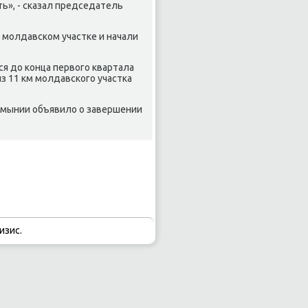
ь», - сказал председатель
 молдавском участке и начали
я до конца первого квартала
из 11 км молдавского участка
Румынии объявило о завершении
изис.