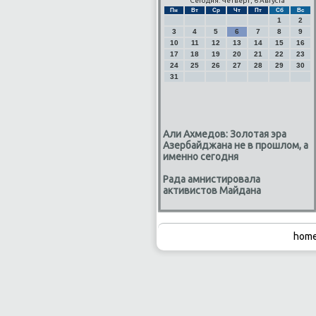
Сегодня: Четверг, 6 Августа
Пн
Вт
Ср
Чт
Пт
Сб
Вс
1
2
3
4
5
6
7
8
9
10
11
12
13
14
15
16
17
18
19
20
21
22
23
24
25
26
27
28
29
30
31
Али Ахмедов: Золотая эра
Азербайджана не в прошлом, а
именно сегодня
Рада амнистировала
активистов Майдана
home