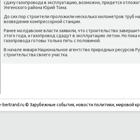
сдачу газопровода в эксплуатацию, возможно, придется отложит
Унгенского района Юрий Тома.
До сих пор строители проложили несколько километров труб на
возведение компрессорной станции.
Ранее молдавские власти заявили, что строительство завершитс
этого года, а газопровод сдадут в эксплуатацию летом. Но пока 
газопровода готовы только пять с половиной.
В начале января Национальное агентство природных ресурсов 
строительства своего участка.
-bertrand.ru © Зарубежные события, новости политики, мировой кр