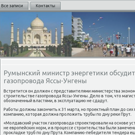
Все записи
Контакты
Румынский министр энергетики обсудит
газопровода Яссы-Унгены
Встретится он должен с представителями министерства экономи
строительстве газопровода Яссы-Унгены. Дело в том, что магистр
обозначенный властями, в эксплуатацию не сдадут.
Работы должны закончить к 31 марта, но проектный план до сих 
компанию, которая должна проложить трубы по дну реки Прут.
«Молдавский участок газопровода спроектировали на основе ус
не европейских норм, и в процессе строительства были замечен
прокладке труб по дну Прута. Компанию-пебедителя тендера ещ