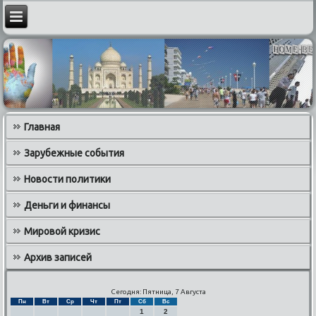
Главная
Зарубежные события
Новости политики
Деньги и финансы
Мировой кризис
Архив записей
Сегодня: Пятница, 7 Августа
Пн
Вт
Ср
Чт
Пт
Сб
Вс
1
2