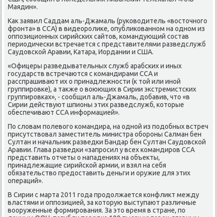
Маядин».
Как заявил Саддам аль-Джамаль (руководитель «восточного
фронта» в ССА) в видеоролике, опубликованном на одном из
оппозиционных сирийских сайтов, командующий состав
периодически встречается с представителями разведслужб
Саудовской Аравии, Катара, Иордании и США.
«Офицеры разведывательных служб арабских и иных
государств встречаются с командирами ССА и
расспрашивают их о принадлежности (к той или иной
группировке), а также о воюющих в Сирии экстремистских
группировках», - сообщил аль-Джамаль, добавив, что «в
Сирии действуют шпионы этих разведслужб, которые
обеспечивают ССА информацией».
По словам полевого командира, на одной из подобных встреч
присутствовал заместитель министра обороны Салман бен
Султан и начальник разведки Бандар бен Султан Саудовской
Аравии. Глава разведки «запросил у всех командиров ССА
представить отчеты о нападениях на объекты,
принадлежащие сирийской армии, и взял на себя
обязательство предоставить деньги и оружие для этих
операций».
В Сирии с марта 2011 года продолжается конфликт между
властями и оппозицией, за которую выступают различные
вооруженные формирования. За это время в стране, по