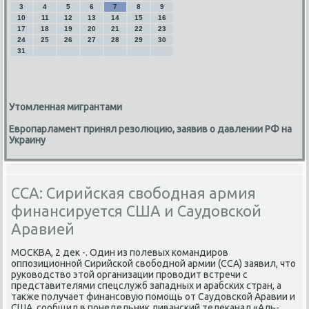
3
4
5
6
7
8
9
10
11
12
13
14
15
16
17
18
19
20
21
22
23
24
25
26
27
28
29
30
31
Утомленная мигрантами
Европарламент принял резолюцию, заявив о давлении РФ на
Украину
ССА: Сирийская свободная армия
финансируется США и Саудовской
Аравией
МОСКВА, 2 дек -. Один из полевых командиров
оппозиционной Сирийской свободной армии (ССА) заявил, что
руководство этой организации проводит встречи с
представителями спецслужб западных и арабских стран, а
также получает финансовую помощь от Саудовской Аравии и
США, сообщил в понедельник ливанский телеканал «Аль-