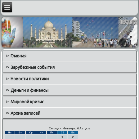
Главная
Зарубежные события
Новости политики
Деньги и финансы
Мировой кризис
Архив записей
Сегодня: Четверг, 6 Августа
Пн
Вт
Ср
Чт
Пт
Сб
Вс
1
2