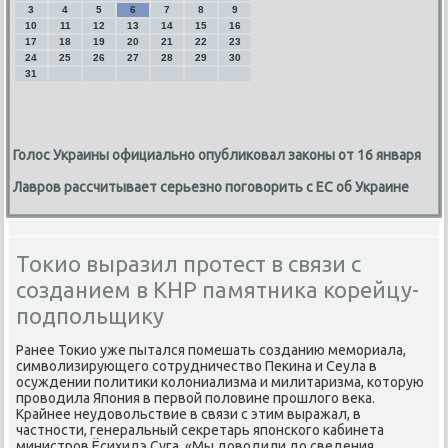
3
4
5
6
7
8
9
10
11
12
13
14
15
16
17
18
19
20
21
22
23
24
25
26
27
28
29
30
31
Голос Украины официально опубликовал законы от 16 января
Лавров рассчитывает серьезно поговорить с ЕС об Украине
Токио выразил протест в связи с
созданием в КНР памятника корейцу-
подпольщику
Ранее Токио уже пытался помешать созданию мемориала,
символизирующего сотрудничество Пекина и Сеула в
осуждении политики колониализма и милитаризма, которую
проводила Япония в первой половине прошлого века.
Крайнее неудовольствие в связи с этим выражал, в
частности, генеральный секретарь японского кабинета
министров Ёсихидэ Суга. «Мы доводили до сведения