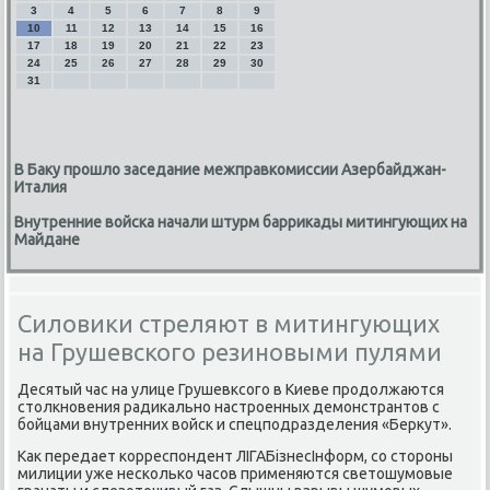
3
4
5
6
7
8
9
10
11
12
13
14
15
16
17
18
19
20
21
22
23
24
25
26
27
28
29
30
31
В Баку прошло заседание межправкомиссии Азербайджан-
Италия
Внутренние войска начали штурм баррикады митингующих на
Майдане
Силовики стреляют в митингующих
на Грушевского резиновыми пулями
Десятый час на улице Грушевксого в Киеве продолжаются
столкновения радикально настроенных демонстрантов с
бойцами внутренних войск и спецподразделения «Беркут».
Как передает корреспондент ЛІГАБізнесІнформ, со стороны
милиции уже несколько часов применяются светошумовые