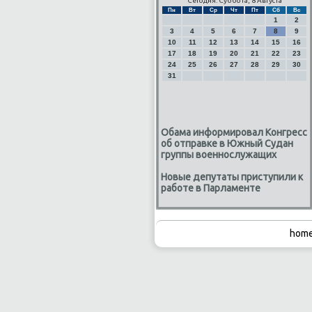
Сегодня: Суббота, 8 Августа
Пн
Вт
Ср
Чт
Пт
Сб
Вс
1
2
3
4
5
6
7
8
9
10
11
12
13
14
15
16
17
18
19
20
21
22
23
24
25
26
27
28
29
30
31
Обама информировал Конгресс
об отправке в Южный Судан
группы военнослужащих
Новые депутаты приступили к
работе в Парламенте
home