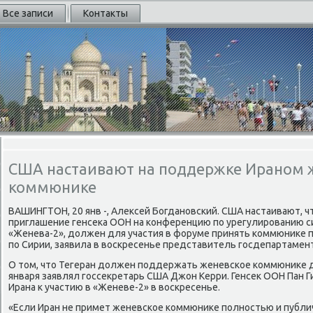
Все записи
Контакты
США настаивают на поддержке Ираном 
коммюнике
ВАШИНГТОН, 20 янв -, Алексей Богдановский. США настаивают, ч
приглашение генсека ООН на конференцию по урегулированию с
«Женева-2», должен для участия в форуме принять коммюнике 
по Сирии, заявила в воскресенье представитель госдепартамен
О том, что Тегеран должен поддержать женевское коммюнике дл
января заявлял госсекретарь США Джон Керри. Генсек ООН Пан 
Ирана к участию в «Женеве-2» в воскресенье.
«Если Иран не примет женевское коммюнике полностью и публи