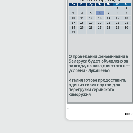
Сегодня: Четверг, 6 Августа
Пн
Вт
Ср
Чт
Пт
Сб
Вс
1
2
3
4
5
6
7
8
9
10
11
12
13
14
15
16
17
18
19
20
21
22
23
24
25
26
27
28
29
30
31
О проведении деноминации в
Беларуси будет объявлено за
полгода, но пока для этого нет
условий - Лукашенко
Италия готова предоставить
один из своих портов для
перегрузки сирийского
химоружия
home