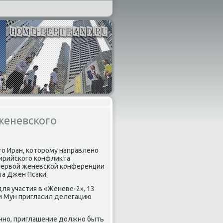
женевского
то Иран, которому направлено
ирийского конфликта
первой женевской конференции
та Джен Псаки.
я участия в «Женеве-2», 13
Ги Мун пригласил делегацию
чно, приглашение должно быть