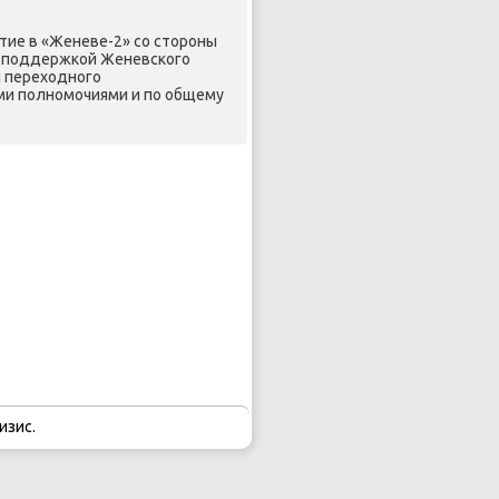
стие в «Женеве-2» со стороны
й поддержкой Женевского
и переходного
ми полномочиями и по общему
изис.