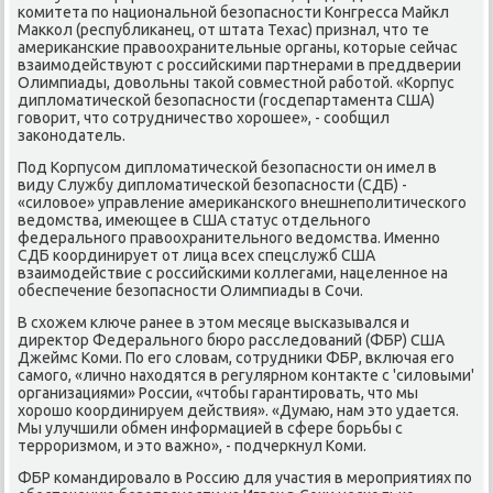
комитета по национальной безопасности Конгресса Майкл
Маккол (республиканец, от штата Техас) признал, что те
американские правоохранительные органы, которые сейчас
взаимодействуют с российскими партнерами в преддверии
Олимпиады, довольны такой совместной работой. «Корпус
дипломатической безопасности (госдепартамента США)
говорит, что сотрудничество хорошее», - сообщил
законодатель.
Под Корпусом дипломатической безопасности он имел в
виду Службу дипломатической безопасности (СДБ) -
«силовое» управление американского внешнеполитического
ведомства, имеющее в США статус отдельного
федерального правоохранительного ведомства. Именно
СДБ координирует от лица всех спецслужб США
взаимодействие с российскими коллегами, нацеленное на
обеспечение безопасности Олимпиады в Сочи.
В схожем ключе ранее в этом месяце высказывался и
директор Федерального бюро расследований (ФБР) США
Джеймс Коми. По его словам, сотрудники ФБР, включая его
самого, «лично находятся в регулярном контакте с 'силовыми'
организациями» России, «чтобы гарантировать, что мы
хорошо координируем действия». «Думаю, нам это удается.
Мы улучшили обмен информацией в сфере борьбы с
терроризмом, и это важно», - подчеркнул Коми.
ФБР командировало в Россию для участия в мероприятиях по