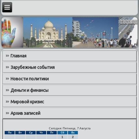
Главная
Зарубежные события
Новости политики
Деньги и финансы
Мировой кризис
Архив записей
Сегодня: Пятница, 7 Августа
Пн
Вт
Ср
Чт
Пт
Сб
Вс
1
2