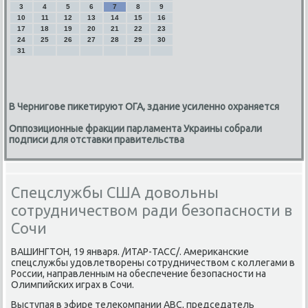
3
4
5
6
7
8
9
10
11
12
13
14
15
16
17
18
19
20
21
22
23
24
25
26
27
28
29
30
31
В Чернигове пикетируют ОГА, здание усиленно охраняется
Оппозиционные фракции парламента Украины собрали
подписи для отставки правительства
Спецслужбы США довольны
сотрудничеством ради безопасности в
Сочи
ВАШИНГТОН, 19 января. /ИТАР-ТАСС/. Американские
спецслужбы удовлетворены сотрудничеством с коллегами в
России, направленным на обеспечение безопасности на
Олимпийских играх в Сочи.
Выступая в эфире телекомпании ABC, председатель