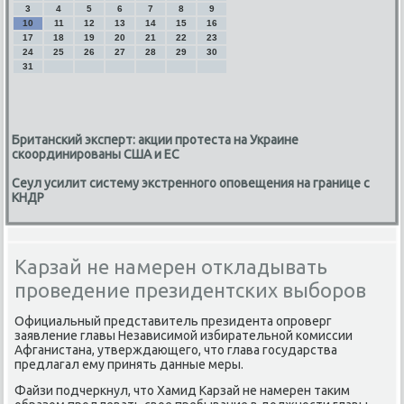
3
4
5
6
7
8
9
10
11
12
13
14
15
16
17
18
19
20
21
22
23
24
25
26
27
28
29
30
31
Британский эксперт: акции протеста на Украине
скоординированы США и ЕС
Сеул усилит систему экстренного оповещения на границе с
КНДР
Карзай не намерен откладывать
проведение президентских выборов
Официальный представитель президента опроверг
заявление главы Независимой избирательной комиссии
Афганистана, утверждающего, что глава государства
предлагал ему принять данные меры.
Файзи подчеркнул, что Хамид Карзай не намерен таким