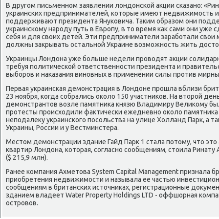
В другом письменном заявлении лондонской акции сказано: «Рин
украинских предпринимателей, которые имеют недвижимость и 
поддерживают президента Януковича. Таким образом они подде
украинскому народу путь в Европу, в то время как сами они уже
себя и для своих детей. Эти предприниматели заработали свои 
должны закрывать остальной Украине возможность жить досто
Украинцы Лондона уже больше недели проводят акции солидарно
требуя политической ответственности президента и правительс
выборов и наказания виновных в применении силы против мирн
Первая украинская демонстрация в Лондоне прошла вблизи брит
23 ноября, когда собрались около 150 участников. На второй ден
демонстрантов возле памятника князю Владимиру Великому было
протесты происходили фактически ежедневно около памятника
неподалеку украинского посольства на улице Холланд Парк, а т
Украины, России и у Вестминстера.
Местом демонстрации здание Гайд Парк 1 стала потому, что это
квартир Лондона, которая, согласно сообщениям, стоила Ринату
($ 215,9 млн).
Ранее компания Ахметова System Capital Management признала б
приобретения недвижимости и называла ее частью инвестицион
сообщениям в британских источниках, регистрационные докуме
зданием владеет Water Property Holdings LTD - оффшорная компа
островов.