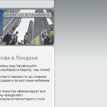
това в Лондоне
tov stop Yanukovuch!»
ы выбираете Европу - мы тоже!).
 ответственность за сложное
грацию и за жестокие избиения
ат Ахметов «финансирует все
му «разделяет
результатом которого стало