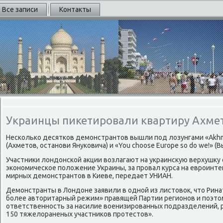
Все записи
Контакты
Украинцы пикетировали квартиру Ахме
Несколько десятков демонстрантов вышли под лозунгами «Akhme
(Ахметов, останови Януковича) и «You choose Europe so do we!» (В
Участники лондонской акции возлагают на украинскую верхушку
экономическое положение Украины, за провал курса на евроинте
мирных демонстрантов в Киеве, передает УНИАН.
Демонстранты в Лондоне заявили в одной из листовок, что Рин
более авторитарный режим» правящей Партии регионов и поэто
ответственность за насилие военизированных подразделений, 
150 тяжелораненых участников протестов».