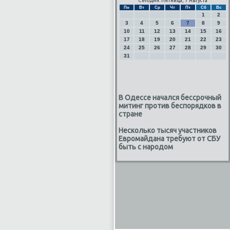
Сегодня: Пятница, 7 Августа
Пн
Вт
Ср
Чт
Пт
Сб
Вс
1
2
3
4
5
6
7
8
9
10
11
12
13
14
15
16
17
18
19
20
21
22
23
24
25
26
27
28
29
30
31
В Одессе начался бессрочный
митинг против беспорядков в
стране
Несколько тысяч участников
Евромайдана требуют от СБУ
быть с народом