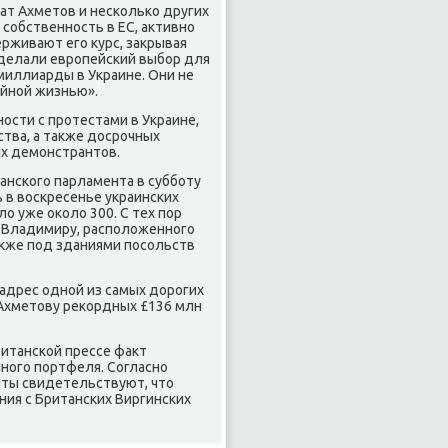
ат Ахметов и несколько других
собственность в ЕС, активно
рживают его курс, закрывая
 сделали европейский выбор для
миллиарды в Украине. Они не
йной жизнью».
сти с протестами в Украине,
тва, а также досрочных
ых демонстрантов.
анского парламента в субботу
ь в воскресенье украинских
 уже около 300. С тех пор
 Владимиру, расположенного
акже под зданиями посольств
 адрес одной из самых дорогих
 Ахметову рекордных £136 млн
ританской прессе факт
ного портфеля. Согласно
нты свидетельствуют, что
ния с Британских Виргинских