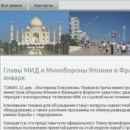
Все записи
Контакты
Главы МИД и Минобороны Японии и Фра
января
ТОКИО, 22 дек -, Екатерина Плясункова. Первая встреча министр
министров обороны Японии и Франции в формате «два плюс два» 
передает в воскресенье телеканал NHK со ссылкой на источники
Ключевыми темами для обсуждения станут вопросы совместной
оборудования, а также усиление программы по обмену разведы
рамках борьбы с терроризмом.
Ожидается, что представители официального Токио проинформ
основных положениях принятой ранее на этой неделе новой Ст