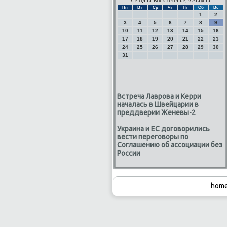
Сегодня: Воскресенье, 9 Августа
Пн
Вт
Ср
Чт
Пт
Сб
Вс
1
2
3
4
5
6
7
8
9
10
11
12
13
14
15
16
17
18
19
20
21
22
23
24
25
26
27
28
29
30
31
Встреча Лаврова и Керри
началась в Швейцарии в
преддверии Женевы-2
Украина и ЕС договорились
вести переговоры по
Соглашению об ассоциации без
России
home