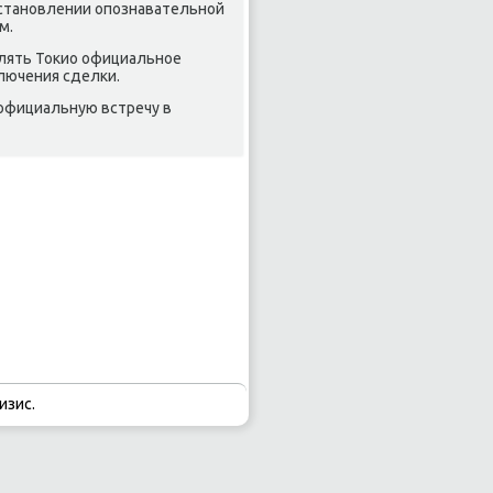
 установлении опознавательной
м.
влять Токио официальное
лючения сделки.
 официальную встречу в
изис.