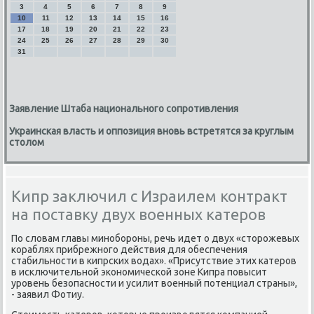
3
4
5
6
7
8
9
10
11
12
13
14
15
16
17
18
19
20
21
22
23
24
25
26
27
28
29
30
31
Заявление Штаба национального сопротивления
Украинская власть и оппозиция вновь встретятся за круглым
столом
Кипр заключил с Израилем контракт
на поставку двух военных катеров
По словам главы минобороны, речь идет о двух «сторожевых
кораблях прибрежного действия для обеспечения
стабильности в кипрских водах». «Присутствие этих катеров
в исключительной экономической зоне Кипра повысит
уровень безопасности и усилит военный потенциал страны»,
- заявил Фотиу.