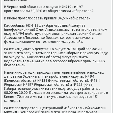
В Черкасской области на округах №№194 и 197
проголосовали 30,58% от общего числа избирателей.
В Киеве проголосовать пришли 36,5% избирателей.
Как сообщал НБН, 15 декабря народный депутат
(внефракционный) Олег Ляшко заявил, что на избирательном
округе №94 действуют бригады прихожан церкви Сандея
Аделаджи «Посольство Божье», которые занимаются
фальсификациями по технологии «каруселей».
Ранее кандидат в депутаты в округе №94 Юрий Кармазин
заявил, что результаты повторных выборы в Верховную Раду
по округу №94 (Киевская область) могут признать
недействительными из-за массового вброса в урны лишних
бюллетеней.
Напомним, сегодня проходят повторные выборы народных
депутатов Украины в пяти проблемных округах: № 94
(Киевская область), №132 (Николаевская область), №194
(Черкассы), №197 (Черкасская область) и №223 (Киев).
Избирательные участки на этих округах будут работать с
08:00 до 20:00. Больше всего кандидатов зарегистрировано в
Киеве - 70, всего же на пяти участках баллотируется 151
кандидат.
Ранее председатель Центральной избирательной комиссии
Михаил Охендовский заявил, что ЦИК пока не получала