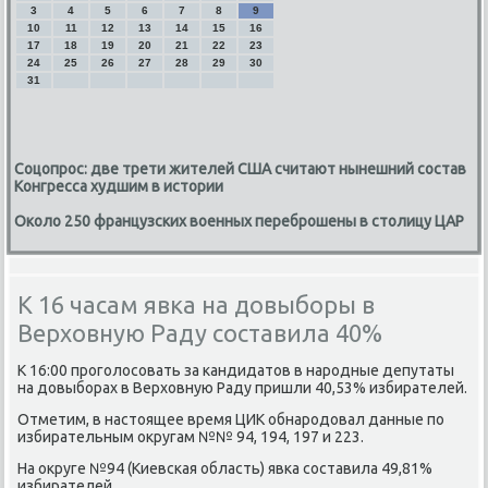
3
4
5
6
7
8
9
10
11
12
13
14
15
16
17
18
19
20
21
22
23
24
25
26
27
28
29
30
31
Соцопрос: две трети жителей США считают нынешний состав
Конгресса худшим в истории
Около 250 французских военных переброшены в столицу ЦАР
К 16 часам явка на довыборы в
Верховную Раду составила 40%
К 16:00 проголосовать за кандидатов в народные депутаты
на довыборах в Верховную Раду пришли 40,53% избирателей.
Отметим, в настоящее время ЦИК обнародовал данные по
избирательным округам №№ 94, 194, 197 и 223.
На округе №94 (Киевская область) явка составила 49,81%
избирателей.