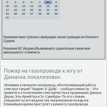
3
4
5
6
7
8
9
10
11
12
13
14
15
16
17
18
19
20
21
22
23
24
25
26
27
28
29
30
31
Германия приступила к эвакуации своих граждан из Южного
Судана
Решение ВС Индии,объявившего однополые связи вне
закона,могут отменить
Пожар на газопроводе к югу от
Дамаска локализован
«Боевики атаковали газопровод, обеспечивающий работу
электростанций 'Тишрин' и 'Дэйр', - сообщил министр. - Это
привело к отключениям электричества в провинциях Дамаск,
Дераа, Эль-Кунейтра и Эс-Сувейда». По его словам,
специалисты его ведомства локализовали пожар и в
ближайшее время приступят к ремонту газопровода.