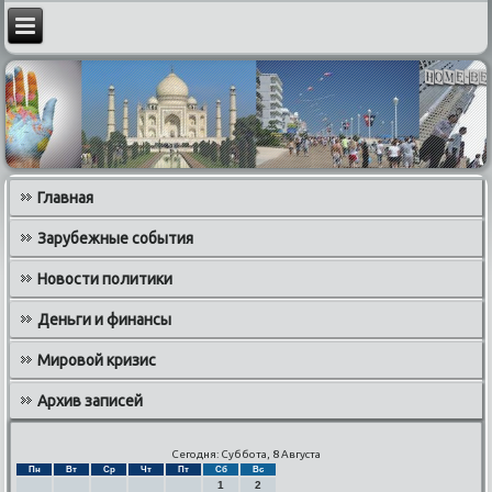
Главная
Зарубежные события
Новости политики
Деньги и финансы
Мировой кризис
Архив записей
Сегодня: Суббота, 8 Августа
Пн
Вт
Ср
Чт
Пт
Сб
Вс
1
2