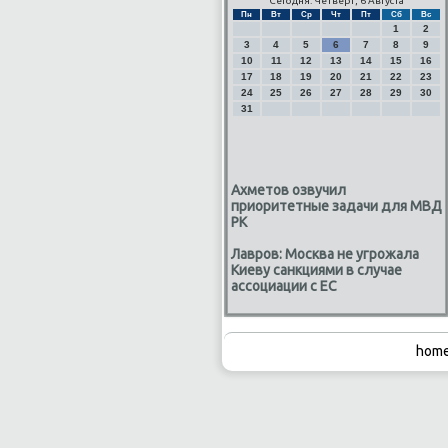
Сегодня: Четверг, 6 Августа
Пн
Вт
Ср
Чт
Пт
Сб
Вс
1
2
3
4
5
6
7
8
9
10
11
12
13
14
15
16
17
18
19
20
21
22
23
24
25
26
27
28
29
30
31
Ахметов озвучил
приоритетные задачи для МВД
РК
Лавров: Москва не угрожала
Киеву санкциями в случае
ассоциации с ЕС
home