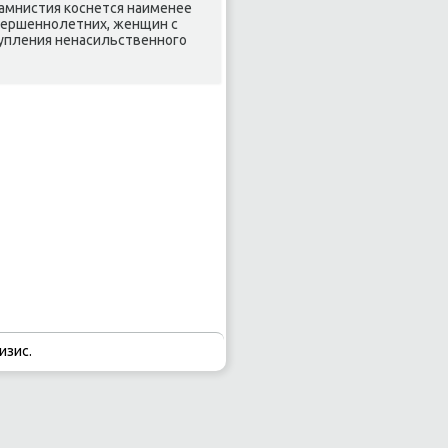
 амнистия коснется наименее
вершеннолетних, женщин с
тупления ненасильственного
изис.