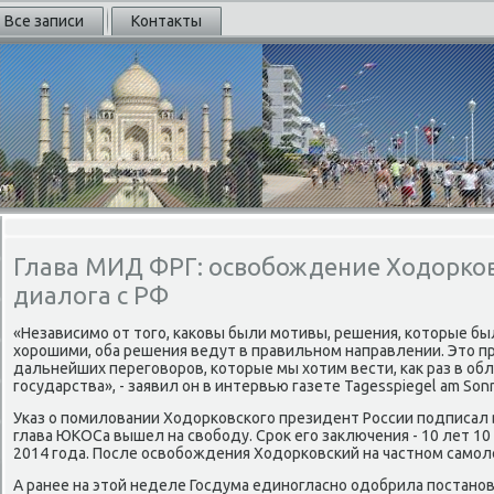
Все записи
Контакты
Глава МИД ФРГ: освобождение Ходорковс
диалога с РФ
«Независимо от того, каковы были мотивы, решения, которые бы
хорошими, оба решения ведут в правильном направлении. Это п
дальнейших переговоров, которые мы хотим вести, как раз в об
государства», - заявил он в интервью газете Tagesspiegel am Sonn
Указ о помиловании Ходорковского президент России подписал в 
глава ЮКОСа вышел на свободу. Срок его заключения - 10 лет 10 
2014 года. После освобождения Ходорковский на частном самол
А ранее на этой неделе Госдума единогласно одобрила постано