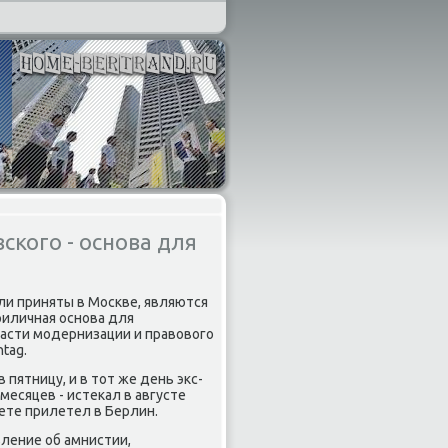
кого - основа для
ли приняты в Москве, являются
риличная основа для
ласти модернизации и правового
tag.
пятницу, и в тот же день экс-
месяцев - истекал в августе
ете прилетел в Берлин.
вление об амнистии,