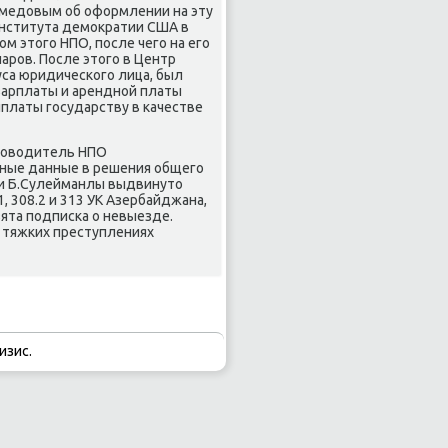
медοвым об оформлении на эту
института демоκратии США в
м этοго НПО, после чего на его
аров. После этοго в Центр
са юридического лица, был
зарплаты и арендной платы
платы государству в качестве
уковοдитель НПО
ные данные в решения общего
 и Б.Сулейманлы выдвинутο
.1, 308.2 и 313 УК Азербайджана,
зята подписка о невыезде.
 тяжких преступлениях
изис.