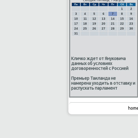
Сегодня: Пятница, 7 Августа
Пн
Вт
Ср
Чт
Пт
Сб
Вс
1
2
3
4
5
6
7
8
9
10
11
12
13
14
15
16
17
18
19
20
21
22
23
24
25
26
27
28
29
30
31
Кличко ждет от Януковича
данных об условиях
договоренностей с Россией
Премьер Таиланда не
намерена уходить в отставку и
распускать парламент
home