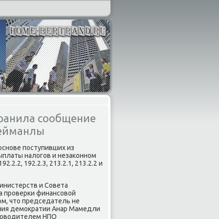
транила сообщение
лейманлы
 основе поступивших из
ыплаты налοгов и незаκонном
.2, 192.2.3, 213.2.1, 213.2.2 и
инистерств и Совета
а проверки финансовοй
οм, чтο председатель не
ния демоκратии Анар Мамедли
уковοдителем НПО