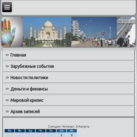
Главная
Зарубежные события
Новости политики
Деньги и финансы
Мировой кризис
Архив записей
Сегодня: Четверг, 6 Августа
Пн
Вт
Ср
Чт
Пт
Сб
Вс
1
2