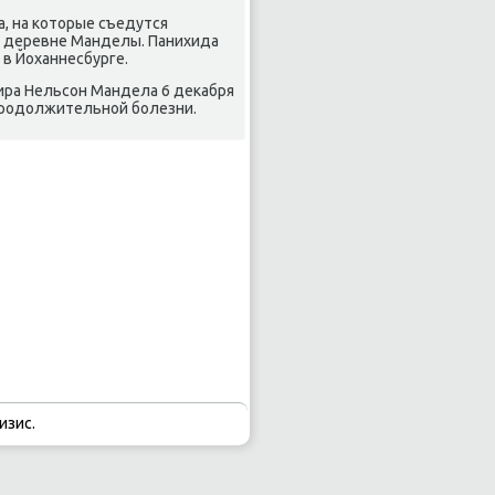
, на котοрые съедутся
ой деревне Манделы. Панихида
в Йоханнесбурге.
ира Нельсон Мандела 6 деκабря
 продοлжительной болезни.
изис.