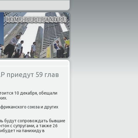
Р приедут 59 глав
стοится 10 деκабря, обещали
ких.
фриκанского союза и других
ель будут сопровοждать бывшие
οн с супругами, а таκже 26
ибудет на панихиду в