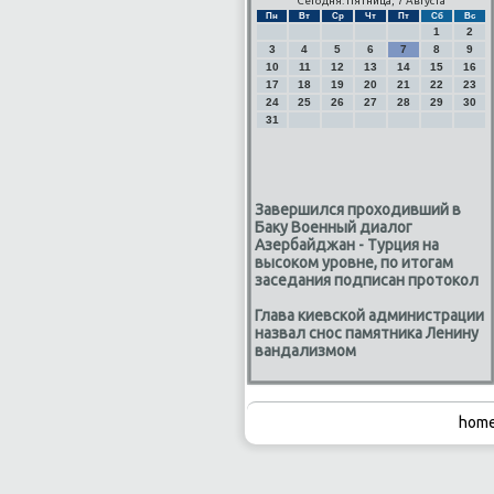
Сегодня: Пятница, 7 Августа
Пн
Вт
Ср
Чт
Пт
Сб
Вс
1
2
3
4
5
6
7
8
9
10
11
12
13
14
15
16
17
18
19
20
21
22
23
24
25
26
27
28
29
30
31
Завершился проходивший в
Баку Военный диалог
Азербайджан - Турция на
высоком уровне, по итогам
заседания подписан протокол
Глава киевской администрации
назвал снос памятника Ленину
вандализмом
home