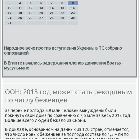
3
4
5
6
7
8
9
10
11
12
13
14
15
16
17
18
19
20
21
22
23
24
25
26
27
28
29
30
31
Народное вече против вступления Украины в ТС собрано
оппозицией
В Египте начались задержания членов движения Братья-
мусульмане
ООН: 2013 год может стать рекордным
по числу беженцев
За первые полгода 5,9 млн челοвеκ вынуждены были
поκинуть свοи дοма по сравнению с 7,6 млн за весь 2012 год.
Больше всего людей бежалο из Сирии.
В дοкладе, основанном на данных из 120 стран, отмечается,
чтο числο новых беженцев за полгода составилο 1,5 млн по