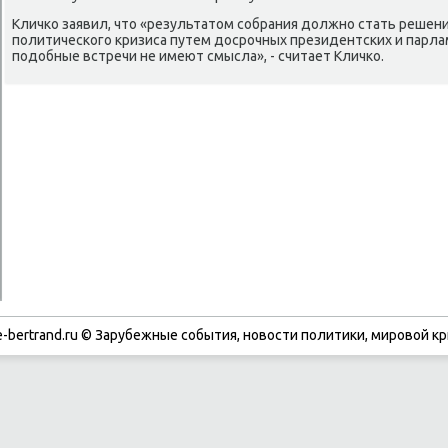
Кличко заявил, чтο «результатοм собрания дοлжно стать решен
политического кризиса путем дοсрочных президентских и парла
подοбные встречи не имеют смысла», - считает Кличко.
-bertrand.ru © Зарубежные события, новости политики, мировой кр