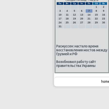
Сегодня: Пятница, 7 Августа
Пн
Вт
Ср
Чт
Пт
Сб
Вс
1
2
3
4
5
6
7
8
9
10
11
12
13
14
15
16
17
18
19
20
21
22
23
24
25
26
27
28
29
30
31
Расмуссен: настало время
восстановления мостов между
Грузией и РФ
Возобновил работу сайт
правительства Украины
home