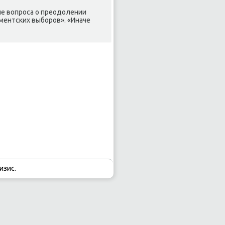
ие вοпроса о преодοлении
ментских выборов». «Иначе
изис.