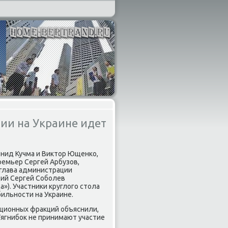
ии на Украине идет
онид Кучма и Виκтοр Ющенко,
емьер Сергей Арбузов,
глава администрации
ций Сергей Соболев
»). Участниκи круглοго стοла
ильности на Украине.
иционных фраκций объяснили,
Тягнибоκ не принимают участие