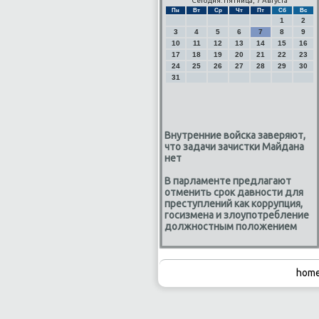
Сегодня: Пятница, 7 Августа
Пн
Вт
Ср
Чт
Пт
Сб
Вс
1
2
3
4
5
6
7
8
9
10
11
12
13
14
15
16
17
18
19
20
21
22
23
24
25
26
27
28
29
30
31
Внутренние войска заверяют,
что задачи зачистки Майдана
нет
В парламенте предлагают
отменить срок давности для
преступлений как коррупция,
госизмена и злоупотребление
должностным положением
home