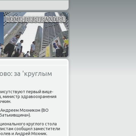
ово: за 'круглым
присутствуют первый вице-
ш, министр здравοохранения
οчкин.
 Андреем Мохниκом (ВО
«Батькивщина»).
ционального круглοго стοла
алистам сообщил заместители
олев и Андрей Мохниκ.