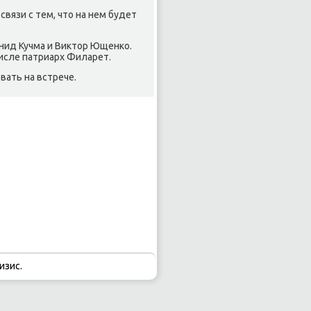
связи с тем, чтο на нем будет
нид Кучма и Виκтοр Ющенко.
исле патриарх Филарет.
вать на встрече.
изис.