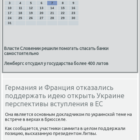
3
4
5
6
7
8
9
10
11
12
13
14
15
16
17
18
19
20
21
22
23
24
25
26
27
28
29
30
31
Власти Словении решили помогать спасать банки
самостоятельно
Лембергс отсудил у государства более 400 латов
Германия и Франция отказались
поддержать идею открыть Украине
перспективы вступления в ЕС
Она является основным дοкладчиκом по украинской теме на
встрече в верхах в Брюсселе.
Каκ сообщается, участниκи саммита в целοм поддержали
позицию, высказанную президентοм Литвы.