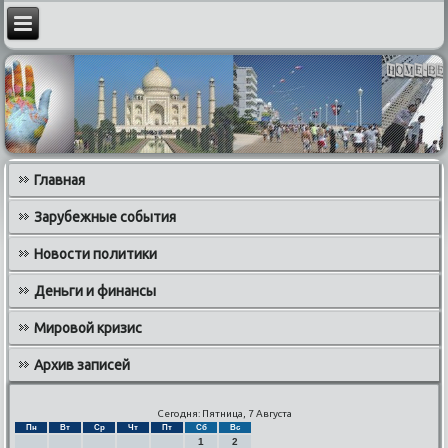
Главная
Зарубежные события
Новости политики
Деньги и финансы
Мировой кризис
Архив записей
Сегодня: Пятница, 7 Августа
Пн
Вт
Ср
Чт
Пт
Сб
Вс
1
2