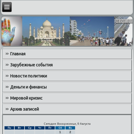
Главная
Зарубежные события
Новости политики
Деньги и финансы
Мировой кризис
Архив записей
Сегодня: Воскресенье, 9 Августа
Пн
Вт
Ср
Чт
Пт
Сб
Вс
1
2