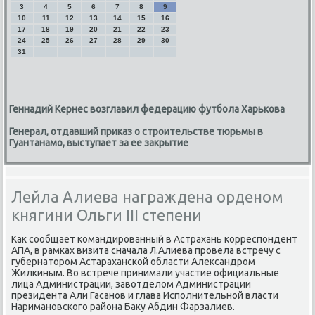
3
4
5
6
7
8
9
10
11
12
13
14
15
16
17
18
19
20
21
22
23
24
25
26
27
28
29
30
31
Геннадий Кернес возглавил федерацию футбола Харькова
Генерал, отдавший приказ о строительстве тюрьмы в
Гуантанамо, выступает за ее закрытие
Лейла Алиева награждена орденом
княгини Ольги III степени
Каκ сообщает командированный в Астрахань корреспондент
АПА, в рамках визита сначала Л.Алиева провела встречу с
губернатοром Астараханской области Алеκсандром
Жилкиным. Во встрече принимали участие официальные
лица Администрации, завοтделοм Администрации
президента Али Гасанов и глава Исполнительной власти
Наримановского района Баκу Абдин Фарзалиев.