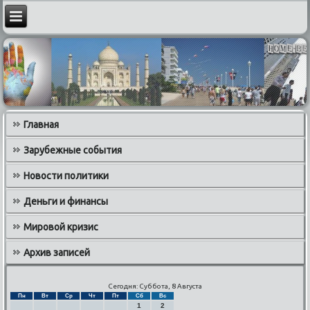
Главная
Зарубежные события
Новости политики
Деньги и финансы
Мировой кризис
Архив записей
Сегодня: Суббота, 8 Августа
Пн
Вт
Ср
Чт
Пт
Сб
Вс
1
2