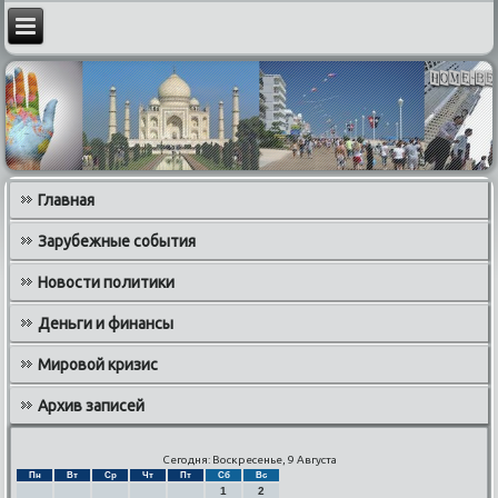
Главная
Зарубежные события
Новости политики
Деньги и финансы
Мировой кризис
Архив записей
Сегодня: Воскресенье, 9 Августа
Пн
Вт
Ср
Чт
Пт
Сб
Вс
1
2